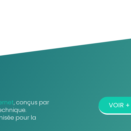
ernet
, conçus par
VOIR + 
echnique.
misée pour la