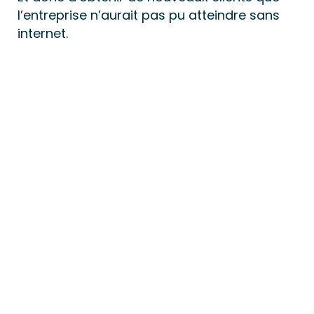
l’entreprise n’aurait pas pu atteindre sans 
internet.
CUISINE ET BAIN
HABITAT
AGENCE INTERIM