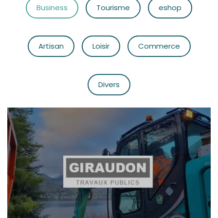
Business
Tourisme
eshop
Artisan
Loisir
Commerce
Divers